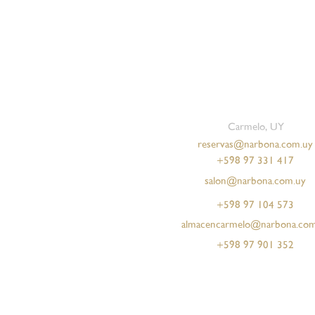
Carmelo, UY
reservas@narbona.com.uy
+598 97 331 417
Aceitunas Narbona
Granola Narbona
Syrah
Pack Obsequio
Miel Narbo
salon@narbona.com.uy
Precio
Precio
Precio
Precio
Precio
$ 1.089,00
$ 610,00
$ 560,00
$ 2.500,00
$ 520,00
+598 97 104 573
almacencarmelo@narbona.com
+598 97 901 352