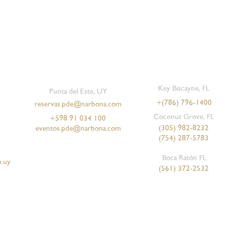
Key Biscayne, FL
Punta del Este, UY
+
(786) 796-1400
reservas.pde@narbona.com
Coconut Grove, FL
+598 91 034 100
 Nº 3
na
Luz de Luna | Premium Label
Albariño
Chim
Tann
(305) 982-8232
eventos.pde@narbona.com
Precio
Precio
$ 1.100,00
$ 2.540,00
(754) 287-5783
Boca Ratón FL
.uy
(561) 372-2532
Tienda Online - Uruguay
Términos y condiciones
Política de privacidad.