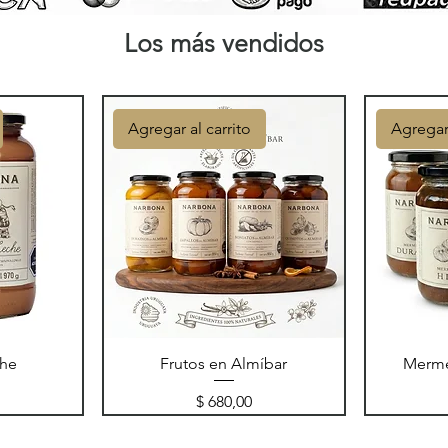
Los más vendidos
Agregar al carrito
Agregar 
che
Frutos en Almíbar
Merme
Precio
$ 680,00
Agregar al carrito
Agregar al carrito
Agregar 
Agregar 