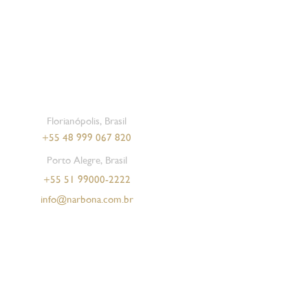
Florianópolis, Brasil
+55 48 999 067 820
Porto Alegre, Brasil
ichurri Narbona
at Varietal 100%
Cognac Narbona
Pinot Noir
+55 51 99000-2222
Precio
Precio
Precio
Precio
$ 285,00
$ 791,00
$ 3.700,00
$ 1.089,00
info@narbona.com.br