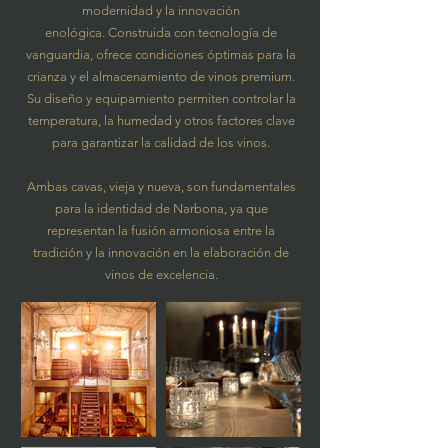
modernidad y la innovación
enológica.
Construida con tecnología de
vanguardia, ofrece condiciones óptimas para la
crianza y el almacenamiento de vinos premium.
Su diseño y equipamiento permiten controlar la
temperatura, la humedad y otros factores clave
para garantizar la calidad de los vinos.
Ambas cavas, vieja y nueva, son fundamentales
para la identidad de Narbona, ya que
representan la fusión armoniosa entre la
tradición y la innovación en la elaboración de
vinos de excelencia.