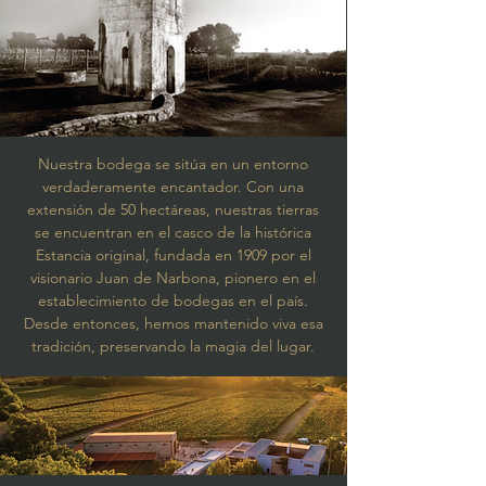
Nuestra bodega se sitúa en un entorno
verdaderamente encantador. Con una
extensión de 50 hectáreas, nuestras tierras
se encuentran en el casco de la histórica
Estancia original, fundada en 1909 por el
visionario Juan de Narbona, pionero en el
establecimiento de bodegas en el país.
Desde entonces, hemos mantenido viva esa
tradición, preservando la magia del lugar.