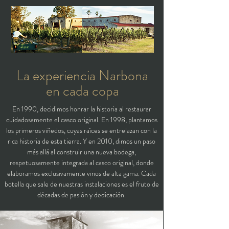
La experiencia Narbona
en cada copa
En 1990, decidimos honrar la historia al restaurar
cuidadosamente el casco original. En 1998, plantamos
los primeros viñedos, cuyas raíces se entrelazan con la
rica historia de esta tierra. Y en 2010, dimos un paso
más allá al construir una nueva bodega,
respetuosamente integrada al casco original, donde
elaboramos exclusivamente vinos de alta gama. Cada
botella que sale de nuestras instalaciones es el fruto de
décadas de pasión y dedicación.