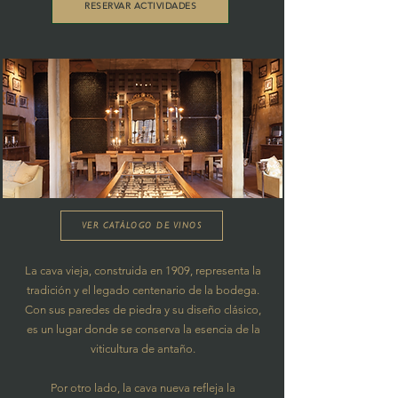
RESERVAR ACTIVIDADES
VER CATÁLOGO DE VINOS
La cava vieja, construida en 1909, representa la
tradición y el legado centenario de la bodega.
Con sus paredes de piedra y su diseño clásico,
es un lugar donde se conserva la esencia de la
viticultura de antaño.
Por otro lado, la cava nueva refleja la