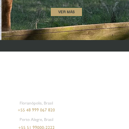
VER MÁS
Florianópolis, Brasil
+55 48 999 067 820
Porto Alegre, Brasil
+55 51 99000-2222