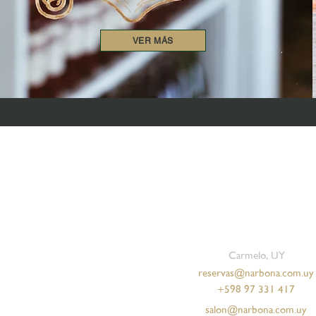
VER MÁS
Carmelo, UY
reservas@narbona.com.uy
+598 97 331 417
salon@narbona.com.uy