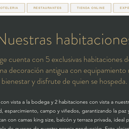
OTELERIA
RESTAURANTES
TIENDA ONLINE
EXPE
Nuestras habitacione
 cuenta con 5 exclusivas habitaciones do
 una decoración antigua con equipamiento
bienestar y disfrute de quien se hospeda.
 con vista a la bodega y 2 habitaciones con vista a nuest
esparcimiento, campo y viñedos, garantizando la paz y
an con camas king size, balcón y terraza privada, ideal p
abla de quesos de nuestra propia producción. Este aloj