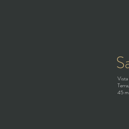
S
Vista
Terra
45 m