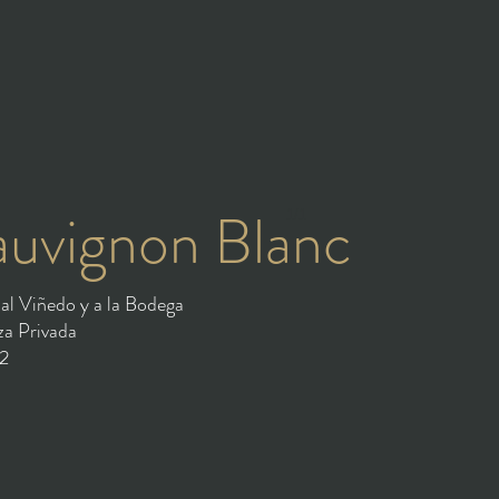
auvignon Blanc
1/1
 al Viñedo y a la Bodega
za Privada
2