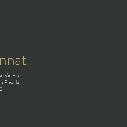
nnat
1/1
 al Viñedo
za Privada
2