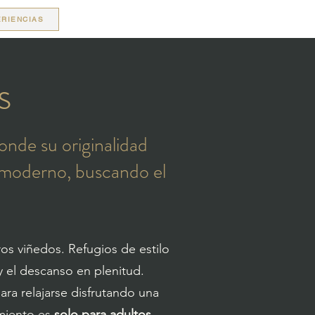
RIENCIAS
s
nde su originalidad
 moderno, buscando el
ros viñedos. Refugios de estilo
 el descanso en plenitud.
ara relajarse disfrutando una
amiento es
solo para adultos.