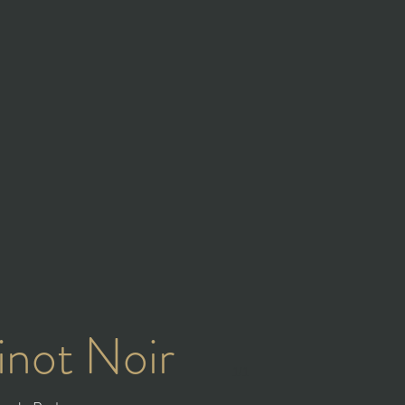
inot Noir
1/1