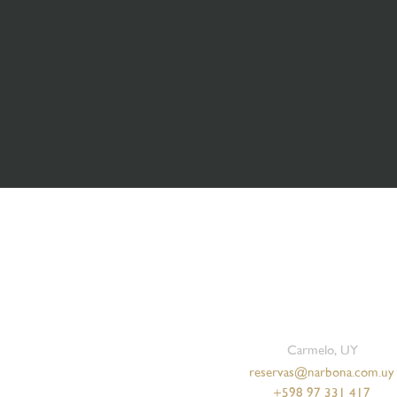
Carmelo, UY
reservas@narbona.com.uy
+598 97 331 417