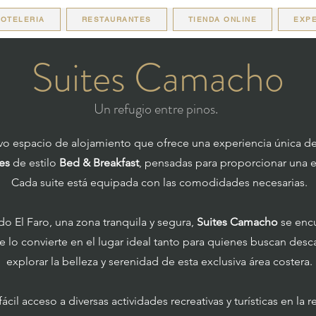
OTELERIA
RESTAURANTES
TIENDA ONLINE
EXPE
Suites Camacho
Un refugio entre pinos.
vo espacio de alojamiento que ofrece una experiencia única de
es
de estilo
Bed & Breakfast
, pensadas para proporcionar una es
Cada suite está equipada con las comodidades necesarias.
do El Faro, una zona tranquila y segura,
Suites Camacho
se encu
ue lo convierte en el lugar ideal tanto para quienes buscan de
explorar la belleza y serenidad de esta exclusiva área costera.
cil acceso a diversas actividades recreativas y turísticas en la