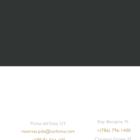
Key Biscayne, FL
Punta del Este, UY
+
(786) 796-1400
reservas.pde@narbona.com
Coconut Grove, FL