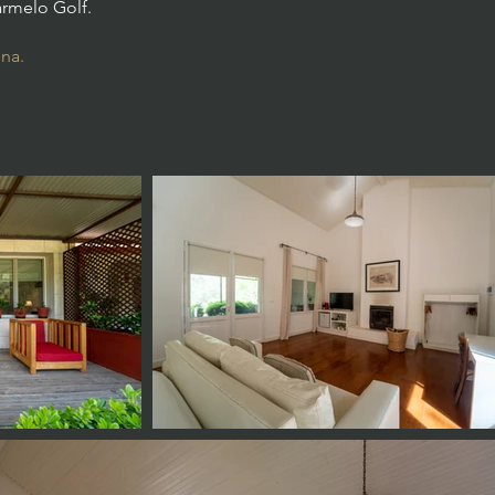
armelo Golf.
na.