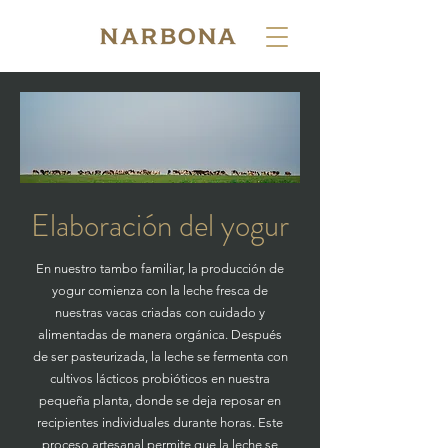
Elaboración del yogur
En nuestro tambo familiar, la producción de
yogur comienza con la leche fresca de
nuestras vacas criadas con cuidado y
alimentadas de manera orgánica. Después
de ser pasteurizada, la leche se fermenta con
cultivos lácticos probióticos en nuestra
pequeña planta, donde se deja reposar en
recipientes individuales durante horas. Este
proceso artesanal permite que la leche se