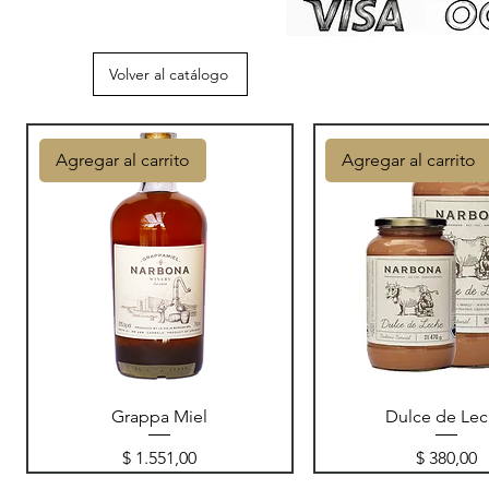
Volver al catálogo
Agregar al carrito
Agregar al carrito
Grappa Miel
Dulce de Le
Precio
Precio
$ 1.551,00
$ 380,00