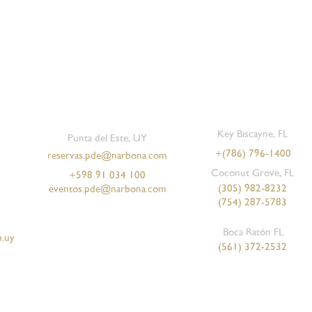
Agregar al carrito
Agregar al carrito
Agregar 
Agregar 
Key Biscayne, FL
Punta del Este, UY
+
(786) 796-1400
reservas.pde@narbona.com
Coconut Grove, FL
+598 91 034 100
 Nº 3
na
Luz de Luna | Premium Label
Albariño
Chim
Tann
(305) 982-8232
eventos.pde@narbona.com
Precio
Precio
$ 1.100,00
$ 2.540,00
(754) 287-5783
Boca Ratón FL
.uy
(561) 372-2532
Tienda Online - Uruguay
Términos y condiciones