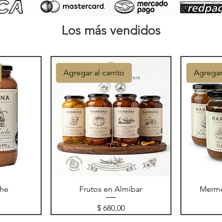
Los más vendidos
Agregar al carrito
Agregar 
che
Frutos en Almíbar
Merme
Precio
$ 680,00