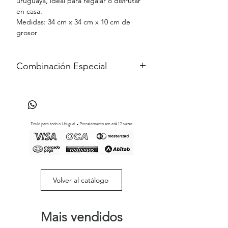
uruguaya, ideal para regalar o disfrutar
en casa.
Medidas: 34 cm x 34 cm x 10 cm de
grosor
Combinación Especial
¿Desea una selección de productos personalizada
que no está disponible en esta página? Escríbanos
por WhatsApp al
+598 97 901 352
o por e-mail a
almacencarmelo@narbona.com.uy
Envio para todo o Uruguai - Parcelamento em até 12 vezes
Volver al catálogo
Mais vendidos