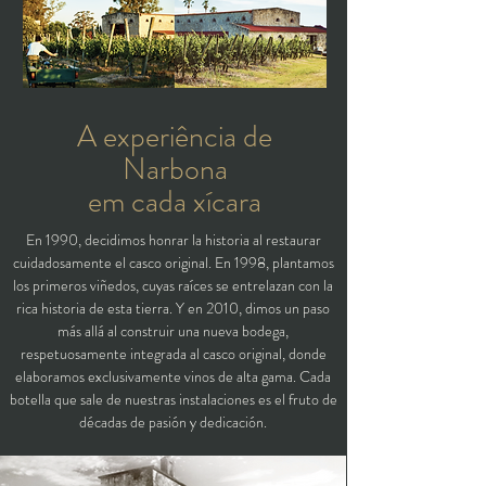
A experiência de
Narbona
em cada xícara
En 1990, decidimos honrar la historia al restaurar
cuidadosamente el casco original. En 1998, plantamos
los primeros viñedos, cuyas raíces se entrelazan con la
rica historia de esta tierra. Y en 2010, dimos un paso
más allá al construir una nueva bodega,
respetuosamente integrada al casco original, donde
elaboramos exclusivamente vinos de alta gama. Cada
botella que sale de nuestras instalaciones es el fruto de
décadas de pasión y dedicación.