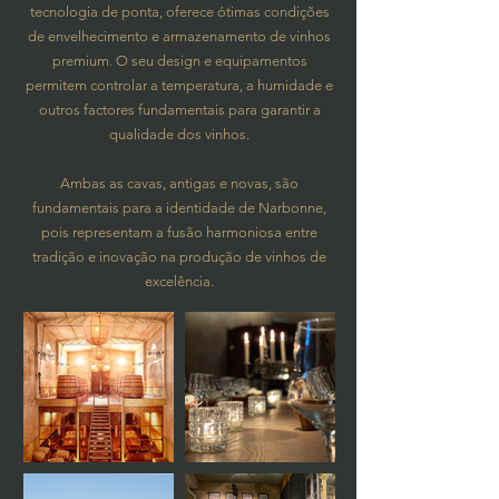
tecnologia de ponta, oferece ótimas condições
de envelhecimento e armazenamento de vinhos
premium. O seu design e equipamentos
permitem controlar a temperatura, a humidade e
outros factores fundamentais para garantir a
qualidade dos vinhos.
Ambas as cavas, antigas e novas, são
fundamentais para a identidade de Narbonne,
pois representam a fusão harmoniosa entre
tradição e inovação na produção de vinhos de
excelência.