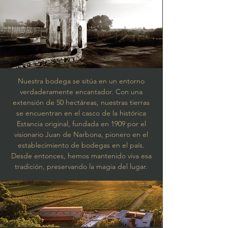
Nuestra bodega se sitúa en un entorno
verdaderamente encantador. Con una
extensión de 50 hectáreas, nuestras tierras
se encuentran en el casco de la histórica
Estancia original, fundada en 1909 por el
visionario Juan de Narbona, pionero en el
establecimiento de bodegas en el país.
Desde entonces, hemos mantenido viva esa
tradición, preservando la magia del lugar.