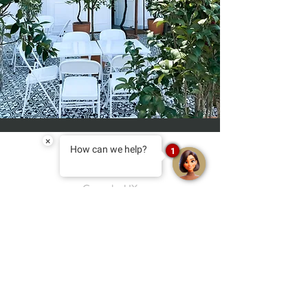
×
How can we help?
1
Carmelo, UY
reservas@narbona.com.uy
+598 97 331 417
almacencarmelo@narbona.com.uy
+598 97 104 573
salon@narbona.com.uy
+598 97 901 352