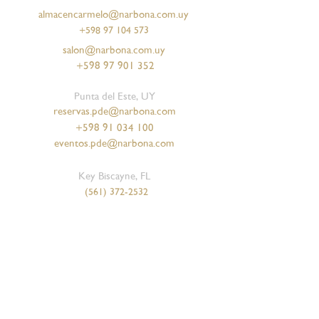
almacencarmelo@narbona.com.uy
+598 97 104 573
salon@narbona.com.uy
+598 97 901 352
Punta del Este, UY
reservas.pde@narbona.com
+598 91 034 100
eventos.pde@narbona.com
Key Biscayne, FL
(561) 372-2532
Coconut Grove, FL
(305) 982-8232
(754) 287-5783
Boca Ratón FL
+
(786) 796-1400
Florianópolis, Brasil