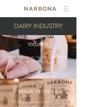
DAIRY INDUSTRY
IOGURTE
Fabricamos os iogurtes em nossa
fábrica de laticínios Carmelo.
LER MAIS
DULCE DE LECHE
Producimos nuestro famoso y
delicioso dulce de leche en