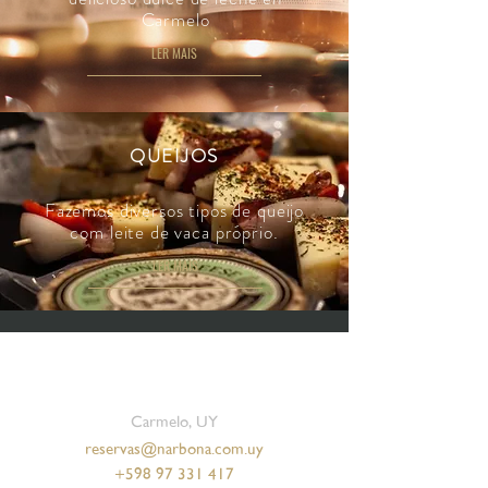
Carmelo
LER MAIS
QUEIJOS
Fazemos diversos tipos de queijo
com leite de vaca próprio.
LER MAIS
Carmelo, UY
reservas@narbona.com.uy
+598 97 331 417