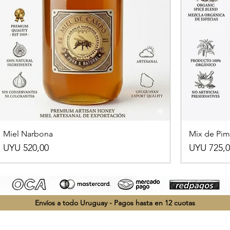
Miel Narbona
Mix de Pim
Preço
Preço
UYU 520,00
UYU 725,0
Envíos a todo Uruguay - Pagos hasta en 12 cuotas