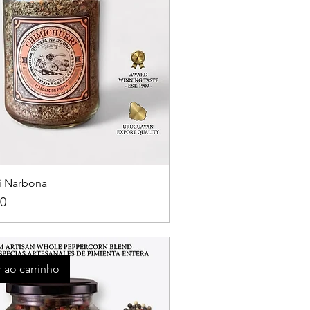
i Narbona
0
 ao carrinho