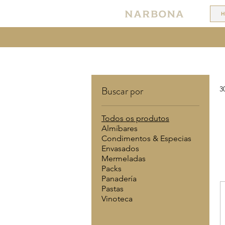
Buscar por
3
Todos os produtos
Almíbares
Condimentos & Especias
Envasados
Mermeladas
Packs
Panadería
Pastas
Vinoteca