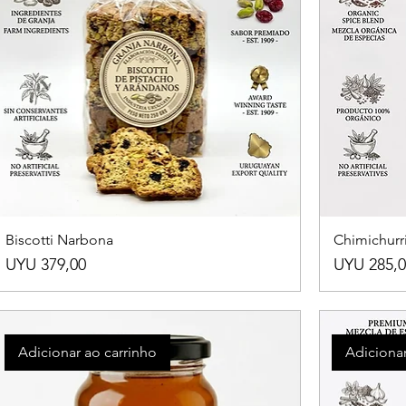
Biscotti Narbona
Chimichurr
Preço
Preço
UYU 379,00
UYU 285,0
Adicionar ao carrinho
Adicionar