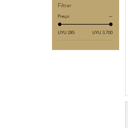
Filtrar
Preço
UYU 285
UYU 3.700