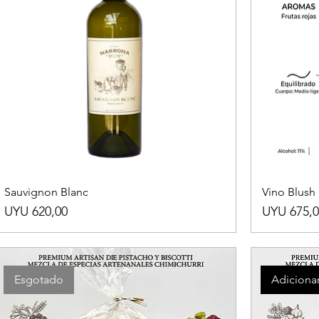
Sauvignon Blanc
Vino Blush
Preço
Preço
UYU 620,00
UYU 675,0
Esgotado
Adicionar