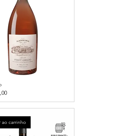
o
,00
 ao carrinho