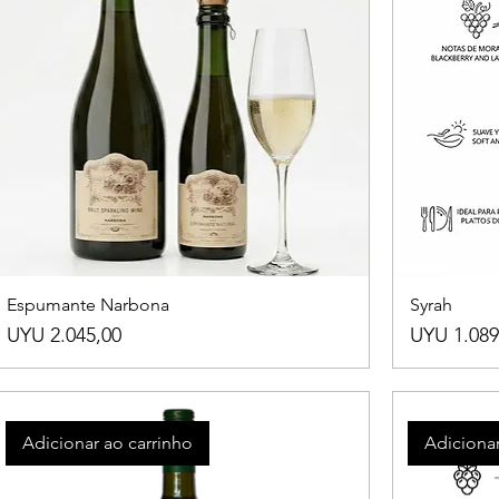
Espumante Narbona
Syrah
Preço
Preço
UYU 2.045,00
UYU 1.089
Adicionar ao carrinho
Adicionar