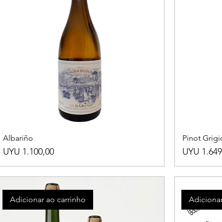
Albariño
Pinot Grigi
Preço
Preço
UYU 1.100,00
UYU 1.649
Adicionar ao carrinho
Adicionar