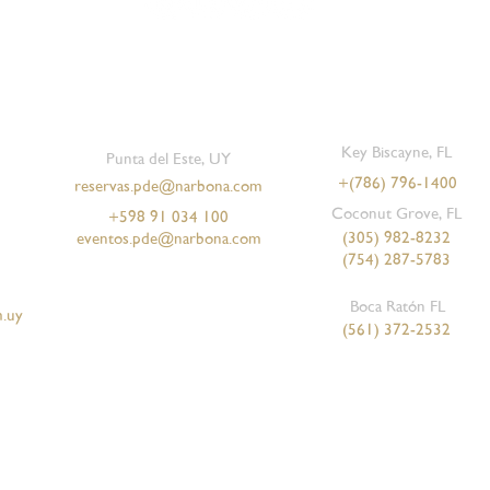
Key Biscayne, FL
Punta del Este, UY
+
(786) 796-1400
reservas.pde@narbona.com
Coconut Grove, FL
+598 91 034 100
(305) 982-8232
eventos.pde@narbona.com
(754) 287-5783
Boca Ratón FL
.uy
(561) 372-2532
Tienda Online - Uruguay
Términos y condiciones
Política de privacidad.
Política de devoluciones y reembolsos.
Todos los derechos reservados a Narbona. Sitio web administrado y gestionado por