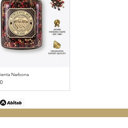
ienta Narbona
0