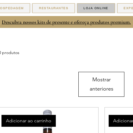
HOSPEDAGEM
RESTAURANTES
LOJA ONLINE
EXPE
Descubra nossos kits de presente e ofereça produtos premium.
0 produtos
Mostrar
anteriores
Adicionar ao carrinho
Adicionar