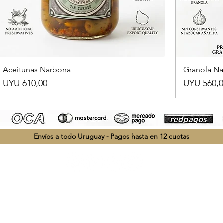
Aceitunas Narbona
Granola N
Preço
Preço
UYU 610,00
UYU 560,0
Envíos a todo Uruguay - Pagos hasta en 12 cuotas