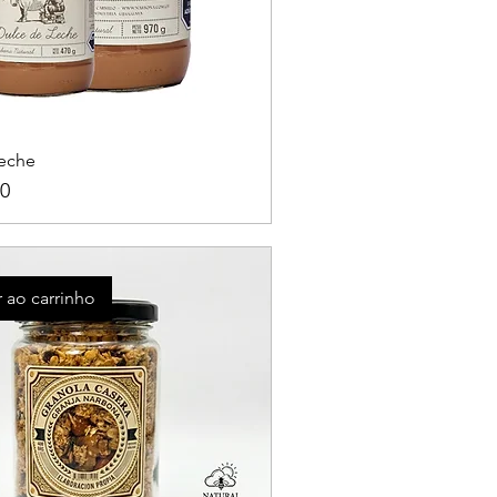
eche
0
 ao carrinho