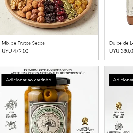
Mix de Frutos Secos
Dulce de L
Preço
Preço
UYU 479,00
UYU 380,0
Adicionar ao carrinho
Adicionar