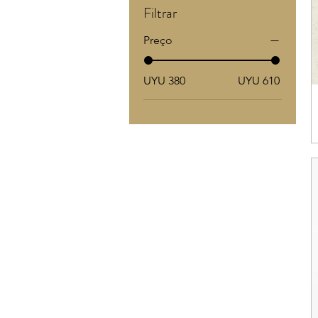
Filtrar
Preço
UYU 380
UYU 610