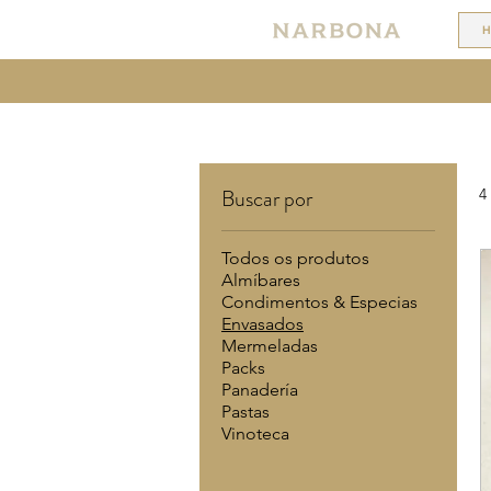
Buscar por
4
Todos os produtos
Almíbares
Condimentos & Especias
Envasados
Mermeladas
Packs
Panadería
Pastas
Vinoteca