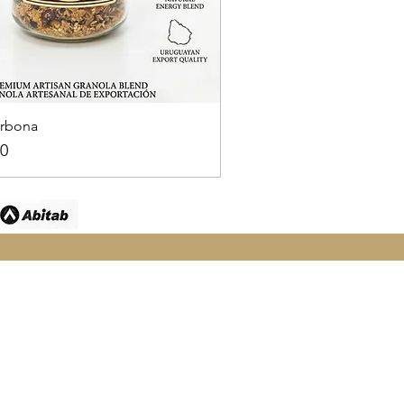
arbona
0