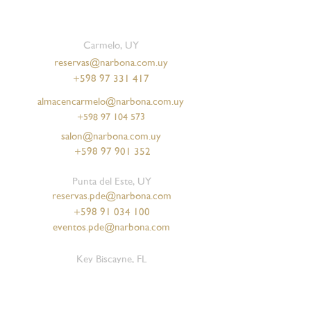
Carmelo, UY
reservas@narbona.com.uy
+598 97 331 417
almacencarmelo@narbona.com.uy
+598 97 104 573
salon@narbona.com.uy
+598 97 901 352
Punta del Este, UY
reservas.pde@narbona.com
+598 91 034 100
eventos.pde@narbona.com
Key Biscayne, FL
(561) 372-2532
Coconut Grove, FL