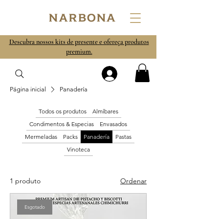
Descubra nossos kits de presente e ofereça produtos
premium.
Página inicial
Panadería
Todos os produtos
Almíbares
Condimentos & Especias
Envasados
Mermeladas
Packs
Panadería
Pastas
Vinoteca
1 produto
Ordenar
Esgotado