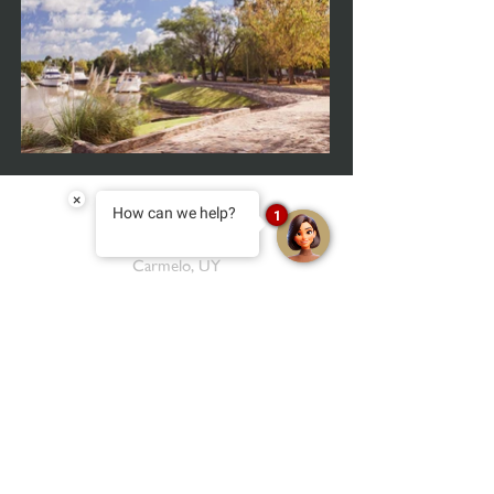
×
How can we help?
1
Carmelo, UY
reservas@narbona.com.uy
+598 97 331 417
almacencarmelo@narbona.com.uy
+598 97 104 573
salon@narbona.com.uy
+598 97 901 352
Punta del Este, UY