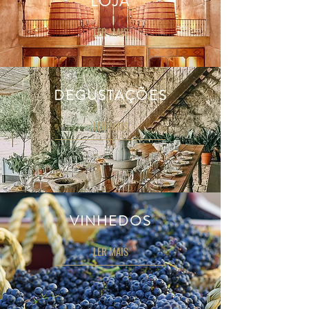
LOJA
LER MAIS
DEGUSTAÇÕES
LER MAIS
VINHEDOS
LER MAIS